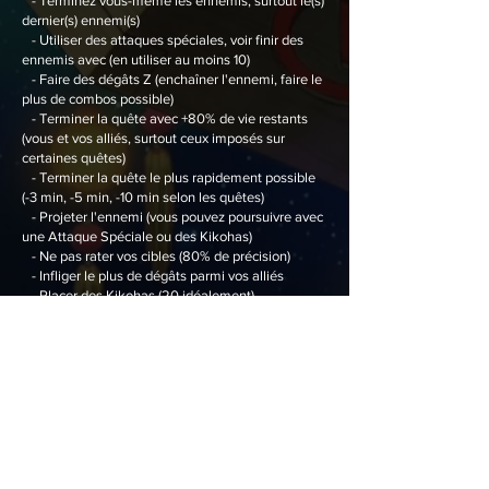
- Terminez vous-même les ennemis, surtout le(s)
dernier(s) ennemi(s)
- Utiliser des attaques spéciales, voir finir des
ennemis avec (en utiliser au moins 10)
- Faire des dégâts Z (enchaîner l'ennemi, faire le
plus de combos possible)
- Terminer la quête avec +80% de vie restants
(vous et vos alliés, surtout ceux imposés sur
certaines quêtes)
- Terminer la quête le plus rapidement possible
(-3 min, -5 min, -10 min selon les quêtes)
- Projeter l'ennemi (vous pouvez poursuivre avec
une Attaque Spéciale ou des Kikohas)
- Ne pas rater vos cibles (80% de précision)
- Infliger le plus de dégâts parmi vos alliés
- Placer des Kikohas (20 idéalement)
- Faire au moins 3 Gardes Parfaites, 3 Saisies, 5
évasions, et 20 téléportations
- Faire vos quêtes sans alliés
Les Super Âmes "Des poids de 40 Tonnes !" &
"J'aime lire et transpirer !" & "
Tu ne nous le
prendras pas !" & "
Tu fais monter les enchères
!"
affectent uniquement votre gain d'expérience
pour monter plus rapidement de niveau, elles ne