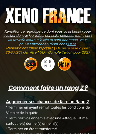
XenoFrance regroupe ce dont vous avez besoin pour
évoluer dans le jeu. Infos, conseils, astuces, tout y est !
Je travaille seul sur le site et sont contenue, vous
pouvez m'aider en allant dans
Liens
Pensez à actualiser la page !
|
Dernière mise à jour :
26/07/26
|
dernière MAJ : Compte Twitch pour 2027
ME
NU
Comment faire un rang Z ?
Augmenter ses chances de faire un Rang Z
* Terminer en ayant rempli toutes les conditions de
Victoire de la quête
* Terminez vos ennemis avec une Attaque Ultime,
surtout le(s) dernier(s) ennemi(s)
* Terminer en étant transformé