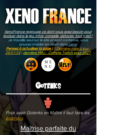
XenoFrance regroupe ce dont vous avez besoin pour
évoluer dans le jeu. Infos, conseils, astuces, tout y est !
Je travaille seul sur le site et sont contenue, vous
pouvez m'aider en allant dans
Liens
Pensez à actualiser la page !
|
Dernière mise à jour :
26/07/26
|
dernière MAJ : Compte Twitch pour 2027
ME
NU
Gotenks
Pour avoir Gotenks en Maître il faut faire les
examens
Maîtrise parfaite du