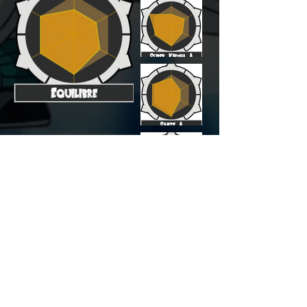
Liste des Techniques
ICI
Liste des Super Âmes
ICI
Cliquez sur l'image
pour voir la
liste
des
techniques & super âmes
disponible pour chaque maître !