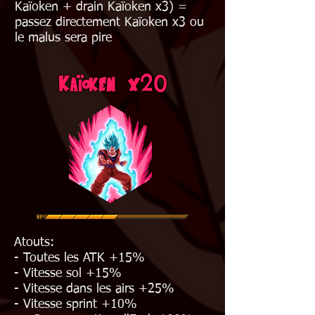
Kaïoken + drain Kaïoken x3) =
passez directement Kaïoken x3 ou
le malus sera pire
ï
20
Ka
oken x
Atouts:
- Toutes les ATK +15%
- Vitesse sol +15%
- Vitesse dans les air
s +25%
- Vitesse sprint +10%