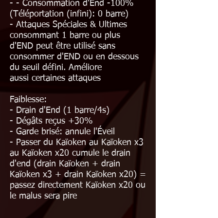
-
- Consommation d'End -100%
(
Téléportation (infini): 0 barre)
- Attaques Spéciales & Ultimes
consommant 1 barre ou plus
d'END peut être utilisé sans
consommer d'END ou en dessous
du seuil défini. A
méliore
aussi
certaines attaques
Faiblesse:
- Drain d'End (1 barre/4s)
- Dégâts reçus +30%
- Garde brisé: annule l'Éveil
- Passer du Kaïoken au Kaïoken x3
au Kaïoken x20 cumule le drain
d'end (drain Kaïoken + drain
Kaïoken x3 + drain Kaïoken x20) =
passez directement Kaïoken x20 ou
le malus sera pire