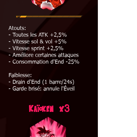
Atouts:
- Toutes les ATK +2,5%
- Vitesse sol & vol +5%
- Vitesse sprint +2,5%
- Améliore certaines attaques
- Consommation d'End -25%
Faiblesse:
- Drain d'End (1 barre/24s)
- Garde brisé: annule l'Éveil
ï
3
Ka
oken x