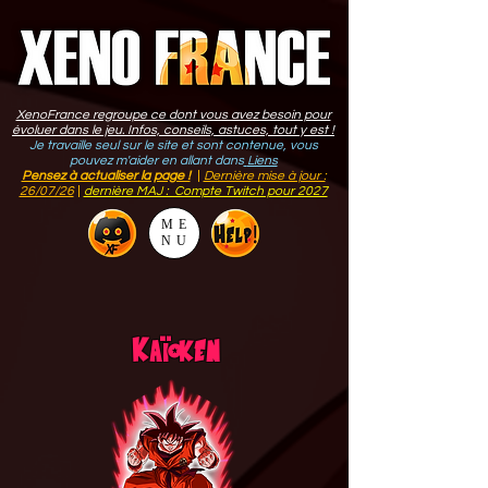
XenoFrance regroupe ce dont vous avez besoin pour
évoluer dans le jeu. Infos, conseils, astuces, tout y est !
Je travaille seul sur le site et sont contenue, vous
pouvez m'aider en allant dans
Liens
Pensez à actualiser la page !
|
Dernière mise à jour :
26/07/26
|
dernière MAJ : Compte Twitch pour 2027
ME
NU
ï
Ka
oken