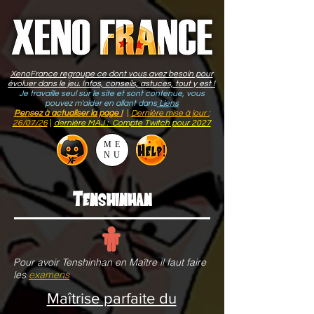
XenoFrance regroupe ce dont vous avez besoin pour
évoluer dans le jeu. Infos, conseils, astuces, tout y est !
Je travaille seul sur le site et sont contenue, vous
pouvez m'aider en allant dans
Liens
Pensez à actualiser la page !
|
Dernière mise à jour :
26/07/26
|
dernière MAJ : Compte Twitch pour 2027
ME
NU
Tenshinhan
Pour avoir Tenshinhan en Maître il faut
faire
les
examens
Maîtrise parfaite du