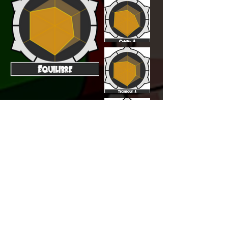
Liste des Techniques
ICI
Liste des Super Âmes
ICI
Cliquez sur l'image
pour voir la
liste
des
techniques & super âmes
disponible pour chaque maître !