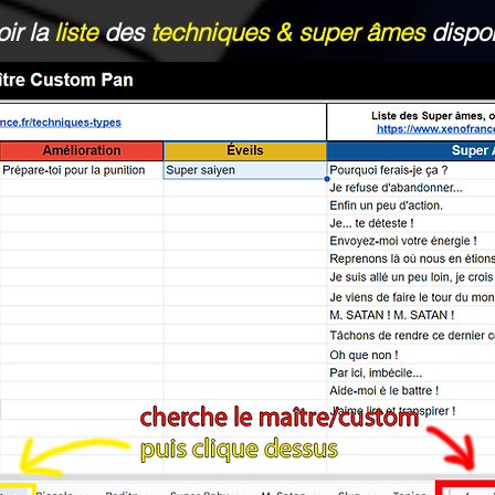
ir la
liste
des
techniques & super âmes
dispon