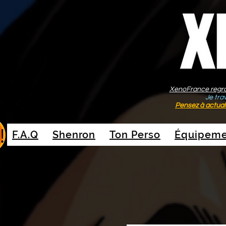
XenoFrance regroup
Je tra
Pensez à actuali
F.A.Q
Shenron
Ton Perso
Équipeme