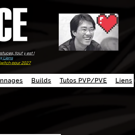
tuces, tout y est !
ns
Liens
witch pour 2027
onnages
Builds
Tutos PVP/PVE
Liens