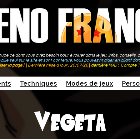
e ce dont vous avez besoin pour évoluer dans le jeu. Infos, conseils, as
vaille seul sur le site et sont contenue, vous pouvez m'aider en allant da
ser la page !
|
Dernière mise à jour : 26/07/26
|
dernière MAJ : Compte T
nts
Techniques
Modes de jeux
Pers
Vegeta